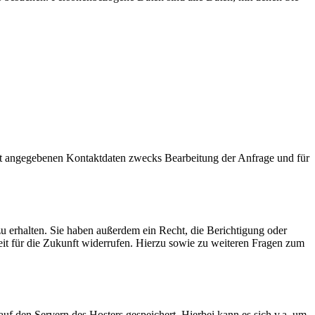
t angegebenen Kontaktdaten zwecks Bearbeitung der Anfrage und für
u erhalten. Sie haben außerdem ein Recht, die Berichtigung oder
eit für die Zukunft widerrufen. Hierzu sowie zu weiteren Fragen zum
uf den Servern des Hosters gespeichert. Hierbei kann es sich v.a. um